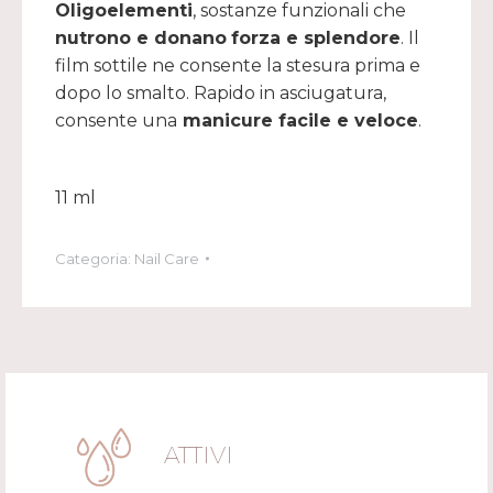
Oligoelementi
, sostanze funzionali che
nutrono e donano
forza e splendore
. Il
film sottile ne consente la stesura prima e
dopo lo smalto. Rapido in asciugatura,
consente una
manicure facile e veloce
.
11 ml
Categoria:
Nail Care
ATTIVI