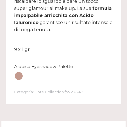
riscaldare lo sguardo e dare un tocco
super glamour al make up. La sua
formula
impalpabile arricchita con Acido
Ialuronico
garantisce un risultato intenso e
di lunga tenuta.
9 x 1 gr
Arabica Eyeshadow Palette
Categoria:
Libre Collection f/w 23-24